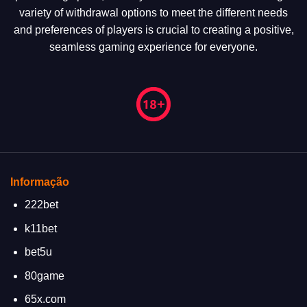
variety of withdrawal options to meet the different needs
and preferences of players is crucial to creating a positive,
seamless gaming experience for everyone.
Informação
222bet
k11bet
bet5u
80game
65x.com