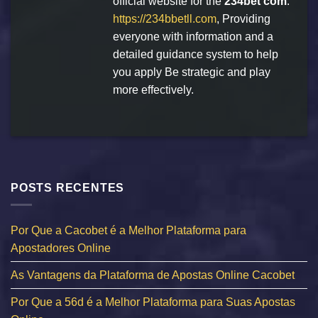
official website for the
234bet com
:
https://234bbetll.com
, Providing
everyone with information and a
detailed guidance system to help
you apply Be strategic and play
more effectively.
POSTS RECENTES
Por Que a Cacobet é a Melhor Plataforma para
Apostadores Online
As Vantagens da Plataforma de Apostas Online Cacobet
Por Que a 56d é a Melhor Plataforma para Suas Apostas