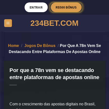
R$500 BÔNUS
ENTRAR
234BET.COM
Home
/
Jogos De Bônus
/
Por Que A 78n Vem Se
Destacando Entre Plataformas De Apostas Online
Por que a 78n vem se destacando
entre plataformas de apostas online
Com o crescimento das apostas digitais no Brasil,