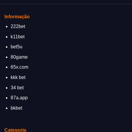
Informação
222bet
k11bet
bet5u
80game
65x.com
kkk bet
34 bet
87a.app
bkbet
Categoria