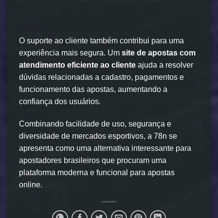
O suporte ao cliente também contribui para uma
experiência mais segura. Um
site de apostas com
atendimento eficiente ao cliente
ajuda a resolver
dúvidas relacionadas a cadastro, pagamentos e
funcionamento das apostas, aumentando a
confiança dos usuários.
Combinando facilidade de uso, segurança e
diversidade de mercados esportivos, a 78n se
apresenta como uma alternativa interessante para
apostadores brasileiros que procuram uma
plataforma moderna e funcional para apostas
online.