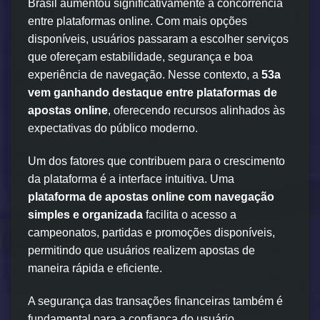
Brasil aumentou significativamente a concorrência
entre plataformas online. Com mais opções
disponíveis, usuários passaram a escolher serviços
que ofereçam estabilidade, segurança e boa
experiência de navegação. Nesse contexto, a
53a
vem ganhando destaque entre plataformas de
apostas online
, oferecendo recursos alinhados às
expectativas do público moderno.
Um dos fatores que contribuem para o crescimento
da plataforma é a interface intuitiva. Uma
plataforma de apostas online com navegação
simples e organizada
facilita o acesso a
campeonatos, partidas e promoções disponíveis,
permitindo que usuários realizem apostas de
maneira rápida e eficiente.
A segurança das transações financeiras também é
fundamental para a confiança do usuário.