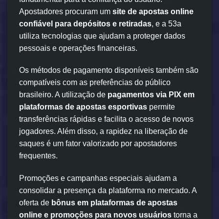
Apostadores procuram um
site de apostas online
confiável para depósitos e retiradas
, e a 53a
utiliza tecnologias que ajudam a proteger dados
pessoais e operações financeiras.
Os métodos de pagamento disponíveis também são
compatíveis com as preferências do público
brasileiro. A utilização de
pagamentos via PIX em
plataformas de apostas esportivas
permite
transferências rápidas e facilita o acesso de novos
jogadores. Além disso, a rapidez na liberação de
saques é um fator valorizado por apostadores
frequentes.
Promoções e campanhas especiais ajudam a
consolidar a presença da plataforma no mercado. A
oferta de
bônus em plataformas de apostas
online e promoções para novos usuários
torna a