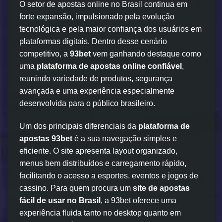
O setor de apostas online no Brasil continua em
forte expansão, impulsionado pela evolução
tecnológica e pela maior confiança dos usuários em
plataformas digitais. Dentro desse cenário
competitivo, a
93bet
vem ganhando destaque como
uma
plataforma de apostas online confiável
,
reunindo variedade de produtos, segurança
avançada e uma experiência especialmente
desenvolvida para o público brasileiro.
Um dos principais diferenciais da
plataforma de
apostas 93bet
é a sua navegação simples e
eficiente. O site apresenta layout organizado,
menus bem distribuídos e carregamento rápido,
facilitando o acesso a esportes, eventos e jogos de
cassino. Para quem procura um
site de apostas
fácil de usar no Brasil
, a 93bet oferece uma
experiência fluida tanto no desktop quanto em