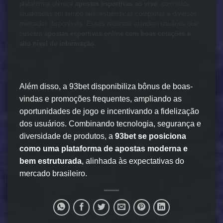
plataforma oferece
apostas esportivas ao vivo
, com odds
atualizadas em tempo real, estatísticas completas e diversos
mercados disponíveis. Esses recursos atendem usuários que
buscam
apostas esportivas online com boas cotações e
alto nível de informação
.
Além disso, a 93bet disponibiliza bônus de boas-
vindas e promoções frequentes, ampliando as
oportunidades de jogo e incentivando a fidelização
dos usuários. Combinando tecnologia, segurança e
diversidade de produtos, a
93bet se posiciona
como uma plataforma de apostas moderna e
bem estruturada
, alinhada às expectativas do
mercado brasileiro.